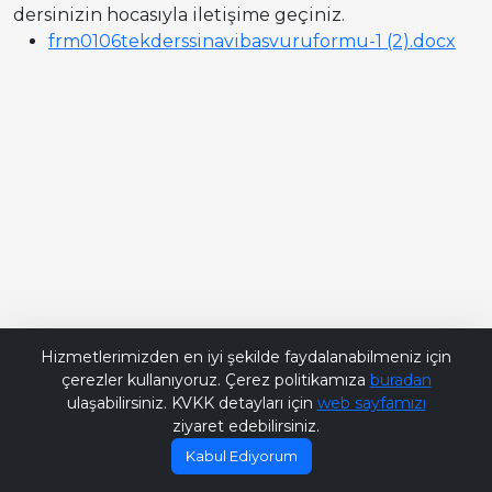
dersinizin hocasıyla iletişime geçiniz.
frm0106tekderssinavibasvuruformu-1 (2).docx
Bana Soru Sor | Ask Me
Hizmetlerimizden en iyi şekilde faydalanabilmeniz için
çerezler kullanıyoruz. Çerez politikamıza
buradan
ulaşabilirsiniz. KVKK detayları için
web sayfamızı
ziyaret edebilirsiniz.
Kabul Ediyorum