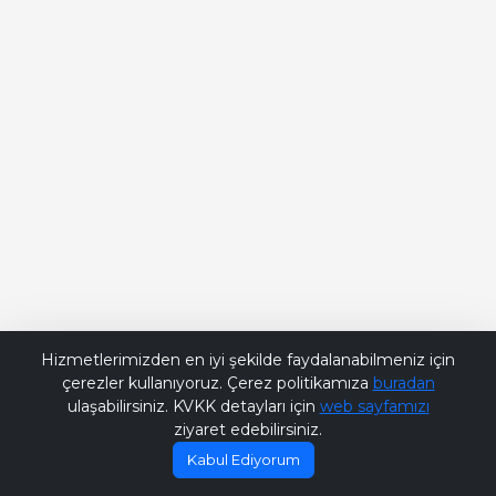
Bana Soru Sor | Ask Me
Hizmetlerimizden en iyi şekilde faydalanabilmeniz için
çerezler kullanıyoruz. Çerez politikamıza
buradan
ulaşabilirsiniz. KVKK detayları için
web sayfamızı
ziyaret edebilirsiniz.
Kabul Ediyorum