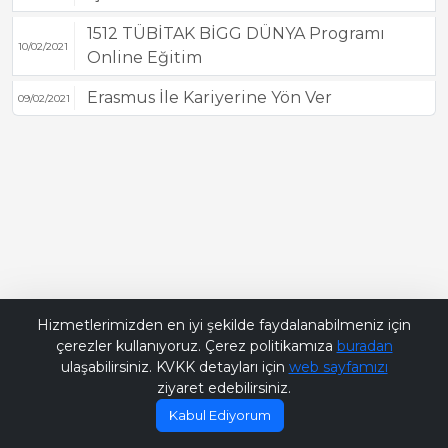
1512 TÜBİTAK BİGG DÜNYA Programı
10/02/2021
Online Eğitim
Erasmus İle Kariyerine Yön Ver
09/02/2021
Bana Soru Sor | Ask Me
Hizmetlerimizden en iyi şekilde faydalanabilmeniz için
çerezler kullanıyoruz. Çerez politikamıza
buradan
ulaşabilirsiniz. KVKK detayları için
web sayfamızı
ziyaret edebilirsiniz.
Kabul Ediyorum