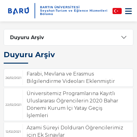
BARTIN ÜNİVERSİTESİ
Seyahat-Turizm ve Eğlence Hizmetleri
Bölümü
Duyuru Arşiv
Duyuru Arşiv
Farabi, Mevlana ve Erasmus
26/02/2021
Bilgilendirme Videoları Eklenmiştir
Üniversitemiz Programlarına Kayıtlı
Uluslararası Öğrencilerin 2020 Bahar
22/02/2021
Dönemi Kurum İçi Yatay Geçiş
İşlemleri
Azami Süreyi Dolduran Öğrencilerimiz
12/02/2021
için Ek Sınavlar